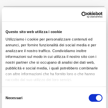
Indirizzo
Messaggio *
Questo sito web utilizza i cookie
Utilizziamo i cookie per personalizzare contenuti ed
annunci, per fornire funzionalità dei social media e per
analizzare il nostro traffico. Condividiamo inoltre
informazioni sul modo in cui utilizza il nostro sito con i
nostri partner che si occupano di analisi dei dati web,
* Dichiaro di aver letto l'
informativa privacy
ed esprimo il mio
consenso al trattamento dei dati per le finalità indicate.
pubblicità e social media, i quali potrebbero combinarle
con altre informazioni che ha fornito loro o che hanno
raccolto dal suo utilizzo dei loro servizi.
INVIA
Selezione
Necessari
del
Team
consenso