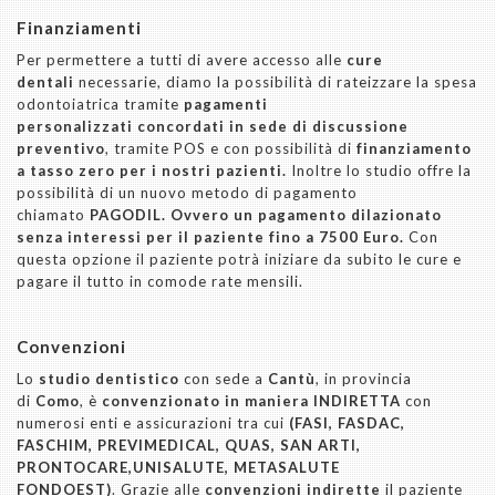
Finanziamenti
Per permettere a tutti di avere accesso alle
cure
dentali
necessarie, diamo la possibilità di rateizzare la spesa
odontoiatrica tramite
pagamenti
personalizzati concordati in sede di discussione
preventivo
, tramite POS e con possibilità di
finanziamento
a tasso zero per i nostri pazienti.
Inoltre lo studio offre la
possibilità di un nuovo metodo di pagamento
chiamato
PAGODIL. Ovvero un pagamento dilazionato
senza interessi per il paziente fino a 7500 Euro.
Con
questa opzione il paziente potrà iniziare da subito le cure e
pagare il tutto in comode rate mensili.
Convenzioni
Lo
studio dentistico
con sede a
Cantù
, in provincia
di
Como
, è
convenzionato in maniera INDIRETTA
con
numerosi enti e assicurazioni tra cui
(FASI, FASDAC,
FASCHIM, PREVIMEDICAL, QUAS, SAN ARTI,
PRONTOCARE,
UNISALUTE, METASALUTE
FONDOEST)
. Grazie alle
convenzioni indirette
il paziente