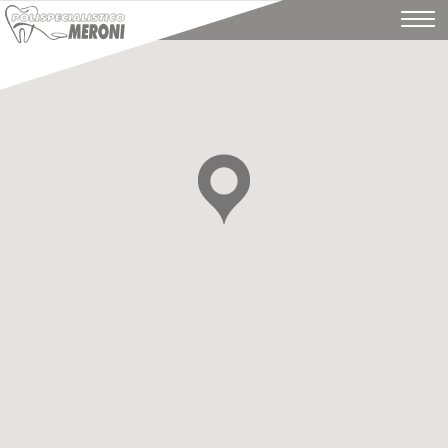
Home
Studio
Team
Terapie
News
Casi clinici
Dicono di noi