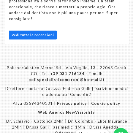
professionalità e sorrisi si fondono insieme. Un team
eccezionale, che riesce a metterti a proprio agio. Ora
andare dal dentista non è più una paura per me. Super
consigliato!
Vedi tutte le recensioni
Polispecialistico Meroni Srl - Via Virgilio, 13 - 22063 Cantù
CO - Tel.
+39 031 716134
- E-mail:
polispecialisticomeroni@hotmail.it
Direttore sanitario Dott.ssa Federica Galli | iscrizione medici
e odontoiatri Como 662
P.Iva 02594340131 |
Privacy policy
|
Cookie policy
Web Agency NewVisibility
Dr. Schiavio - Cattolica 2Mln | Dr. Colombo - Elite Insurance
2Mln | Dr.ssa Galli - assimedici 1Mln | Dr.ssa Anedda -