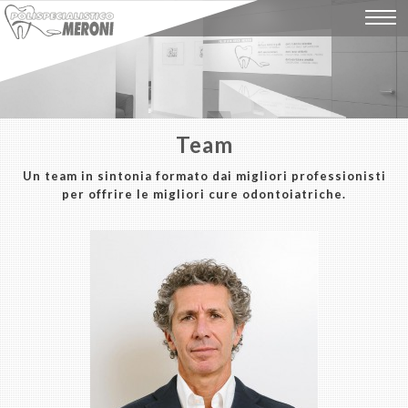
Home
Studio
Team
Team
Un team in sintonia formato dai migliori professionisti
Terapie
per offrire le migliori cure odontoiatriche.
News
Casi clinici
Dicono di noi