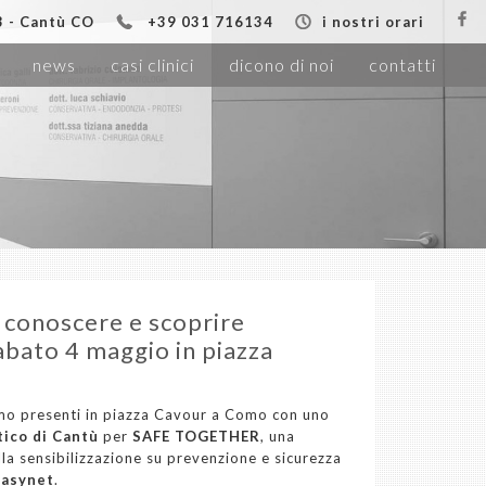
13 - Cantù CO
+39 031 716134
i nostri orari
news
casi clinici
dicono di noi
contatti
 conoscere e scoprire
abato 4 maggio in piazza
mo presenti in piazza Cavour a Como con uno
tico di Cantù
per
SAFE TOGETHER
, una
lla sensibilizzazione su prevenzione e sicurezza
Easynet
.