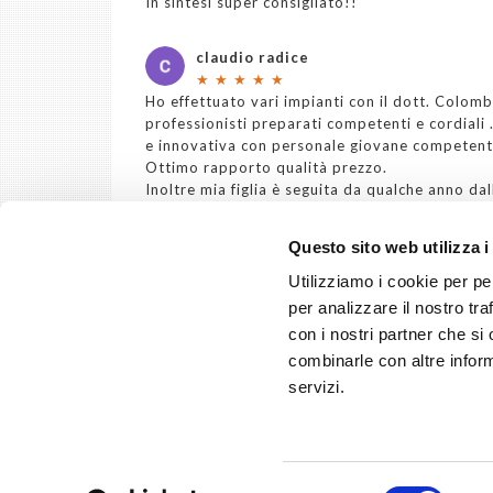
In sintesi super consigliato!!
claudio radice
★
★
★
★
★
Ho effettuato vari impianti con il dott. Colomb
professionisti preparati competenti e cordiali 
e innovativa con personale giovane competent
Ottimo rapporto qualità prezzo.
Inoltre mia figlia è seguita da qualche anno dal
e Carla persone estremamente gentili e prepara
Studio consigliatissimo...
Questo sito web utilizza i
Utilizziamo i cookie per pe
Vedi tutte le recensioni
per analizzare il nostro tra
con i nostri partner che si
combinarle con altre inform
servizi.
Polispecialistico Meroni Srl - Via
Direttore
Selezione