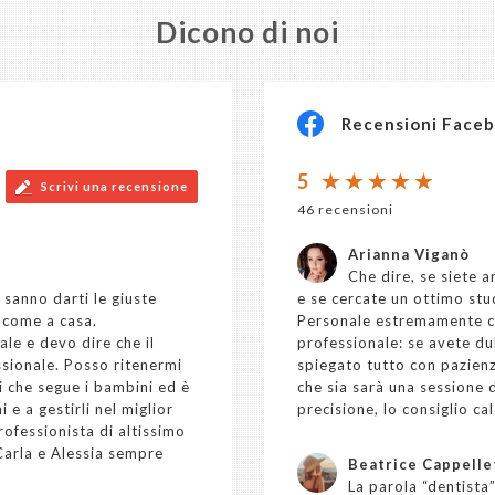
Dicono di noi
Recensioni Face
5
Scrivi una recensione
46 recensioni
Arianna Viganò
Che dire, se siete 
 sanno darti le giuste
e se cercate un ottimo stud
 come a casa.
Personale estremamente cor
ale e devo dire che il
professionale: se avete du
sionale. Posso ritenermi
spiegato tutto con pazienz
i che segue i bambini ed è
che sia sarà una sessione d
 e a gestirli nel miglior
precisione, lo consiglio c
ofessionista di altissimo
 Carla e Alessia sempre
Beatrice Cappelle
La parola “dentista