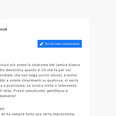
book
Scrivi una recensione
ansiosi e/o avete la sindrome del camice bianco
io dentistico questo è ciò che fa per voi.
diale, che non nega sorrisi sinceri, e molto
bbi e volete chiarimenti su qualcosa, vi verrà
a e precisione. La vostra visita o intervento
i relax. Prezzi onestissimi, gentilezza e
aldamente!
tti
” mi ha sempre fatto una certa impressione,