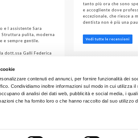
tanto più ora che sono sp
e accogliente dove profess
eccezionale, che riesce a 
dentista non è più una pau
o e l assistente Sara
. Struttura pulita, moderna
Vedi tutte le recensioni
e e sempre gentile.
la dott.ssa Galli Federica
te. Grazie a tutti
 cookie
rsonalizzare contenuti ed annunci, per fornire funzionalità dei so
ffico. Condividiamo inoltre informazioni sul modo in cui utilizza il 
 occupano di analisi dei dati web, pubblicità e social media, i qual
azioni che ha fornito loro o che hanno raccolto dal suo utilizzo d
 Virgilio, 13 - 22063 Cantù CO - Tel.
+39 031 716134
- E-mail:
pol
 sanitario Dott.ssa Federica Galli | iscrizione medici e odontoiatr
P.Iva 02594340131 |
Privacy policy
|
Cookie policy