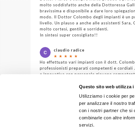
molto soddisfatto anche della Dottoressa Gall
bravissima e disponibile a dare loro spiegazioni
modo. Il Dottor Colombo degli impianti è un pr
livello. Un plauso a anche alle assistenti Sara,
molto cortesi, gentili e sorridenti.
In sintesi super consigliato!!
claudio radice
★
★
★
★
★
Ho effettuato vari impianti con il dott. Colomb
professionisti preparati competenti e cordiali 
e innovativa con personale giovane competent
Ottimo rapporto qualità prezzo.
Inoltre mia figlia è seguita da qualche anno dal
Questo sito web utilizza i
e Carla persone estremamente gentili e prepara
Utilizziamo i cookie per pe
Studio consigliatissimo...
per analizzare il nostro tra
con i nostri partner che si
Vedi tutte le recensioni
combinarle con altre inform
servizi.