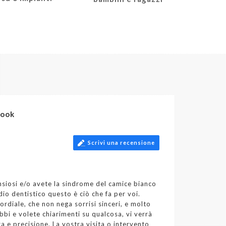
book
Scrivi una recensione
ansiosi e/o avete la sindrome del camice bianco
io dentistico questo è ciò che fa per voi.
diale, che non nega sorrisi sinceri, e molto
bbi e volete chiarimenti su qualcosa, vi verrà
a e precisione. La vostra visita o intervento