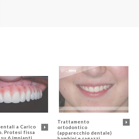
Trattamento
entali a Carico
ortodontico
. Protesi fissa
(apparecchio dentale)
 su 6 impianti
bambini e ragazzi