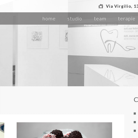
Via Virgilio, 
home
studio
team
terapie
C