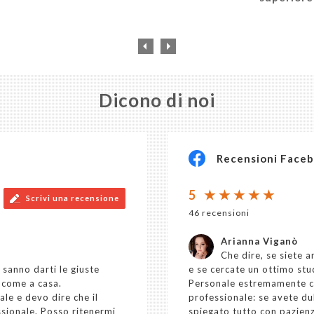
Dicono di noi
Recensioni Face
5
Scrivi una recensione
46 recensioni
Arianna Viganò
Che dire, se siete 
 sanno darti le giuste
e se cercate un ottimo stud
 come a casa.
Personale estremamente cor
ale e devo dire che il
professionale: se avete du
sionale. Posso ritenermi
spiegato tutto con pazienz