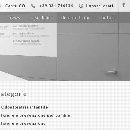
13 - Cantù CO
+39 031 716134
i nostri orari
news
casi clinici
dicono di noi
contatti
ategorie
Odontoiatria infantile
Igiene e prevenzione per bambini
Igiene e prevenzione