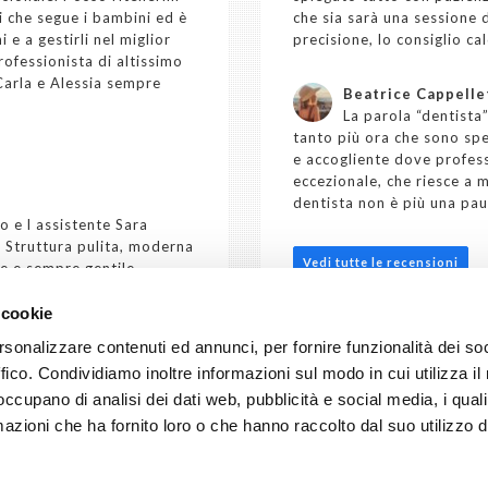
i che segue i bambini ed è
che sia sarà una sessione d
 e a gestirli nel miglior
precisione, lo consiglio c
ofessionista di altissimo
 Carla e Alessia sempre
Beatrice Cappelle
La parola “dentista
tanto più ora che sono sp
e accogliente dove profess
eccezionale, che riesce a 
dentista non è più una pau
o e l assistente Sara
. Struttura pulita, moderna
Vedi tutte le recensioni
e e sempre gentile.
la dott.ssa Galli Federica
 cookie
te. Grazie a tutti
rsonalizzare contenuti ed annunci, per fornire funzionalità dei so
ffico. Condividiamo inoltre informazioni sul modo in cui utilizza il 
 occupano di analisi dei dati web, pubblicità e social media, i qual
azioni che ha fornito loro o che hanno raccolto dal suo utilizzo d