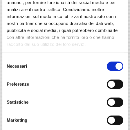
annunci, per fornire funzionalità dei social media e per
analizzare il nostro traffico. Condividiamo inoltre
informazioni sul modo in cui utilizza il nostro sito con i
nostri partner che si occupano di analisi dei dati web,
Rapporto tra parodontite e diabete: il ruolo
pubblicità e social media, i quali potrebbero combinarle
dell'igienista dentale
con altre informazioni che ha fornito loro o che hanno
raccolto dal suo utilizzo dei loro servizi.
Selezione
Necessari
del
consenso
Preferenze
Statistiche
Bimbi sorridenti con la Dottoressa Galli
Marketing