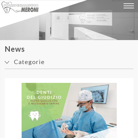
Home
Studio
Team
News
Categorie
Terapie
Odontoiatria infantile
News
Igiene e prevenzione per bambini
Igiene e prevenzione
Sbiancamento
Casi clinici
Impianti dentali
Impianti a carico immediato
Dicono di noi
Odontoiatria di precisione con Microscopio
Ortodonzia moderna