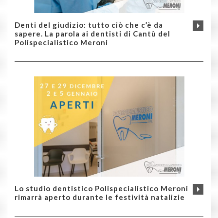
Contatti
Chirurgia Orale
Denti del giudizio: tutto ciò che c’è da
Ortodonzia bambini
sapere. La parola ai dentisti di Cantù del
Ozonoterapia
Polispecialistico Meroni
Odontoiatria conservativa
Laserterapia
Conservativa
Protesi
Chirurgia ossea
Trattamento Piorrea (Parodontite)
Devitalizzazioni
Sedazione con protossido
Informazioni Generali
Consigli e Curiosità
Lo studio dentistico Polispecialistico Meroni
rimarrà aperto durante le festività natalizie