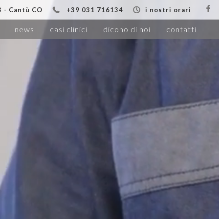
13 - Cantù CO
+39 031 716134
i nostri orari
news
casi clinici
dicono di noi
contatti