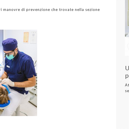
ri manovre di prevenzione che trovate nella sezione
U
p
At
se