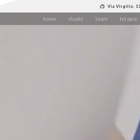
Via Virgilio, 
home
studio
team
terapie