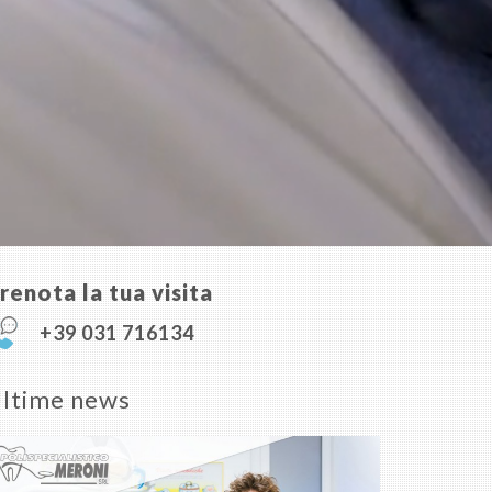
renota la tua visita
+39 031 716134
ltime news