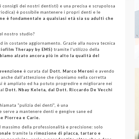
 consigli dei nostri dentisti) e una precisa e scrupolosa
riodica) è possibile mantenere i propri denti e le
e è fondamentale a qualsiasi età sia su adulti che
el nostro studio?
ed in costante aggiornamento. Grazie alla nuova tecnica
iofilm Therapy by EMS)
tramite l'utilizzo della
bbiamo alzato ancora più in alto la qualità del
evenzione
è curata dal
Dott. Marco Meroni
e avendo
anche dall'attenzione che riponiamo nella corretta
 si è ampliato ed ha potuto progredire e migliorare nei
dal
Dott. Nbay Keleta, dal Dott. Riccardo De Vecchi
iamata "pulizia dei denti", è una
e serve a mantenere denti e gengive sane ed
 Piorrea e Carie.
l massimo della professionalità e precisione: solo
onale
tramite la
rimozione di placca, tartaro e