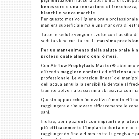
pigmentazioni
riduce la possibilità di svilupp
benessere e una sensazione di freschezza, ri
bianchi e senza macchie.
Per questo motivo l'igiene orale professional
maniera superficiale ma è una manovra di est
Tutte le sedute vengono svolte con l'ausilio di
seduta viene curata con la
massima precisio
Per un mantenimento della salute orale è n
professionale almeno ogni 6 mesi.
Con
Airflow Prophylaxis Master®
abbiamo v
offrendo
maggiore comfort
ed
efficienza
per
professionale. Le vibrazioni lineari del manip
dell'acqua annulla la sensibilità dentale al fr
tramite polveri a bassissima abrasività con ma
Questo apparecchio innovativo è molto efficac
raggiungere e rimuovere efficacemente le zone 
sani.
Inoltre, per i
pazienti con impianti e protesi
più efficacemente l'impianto dentale
e ad e
raggiungendo fino a 4 mm sotto la gengiva e pr