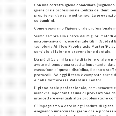
Con una corretta igiene domiciliare (seguendo i
igiene orale professionale (pulizia dei denti pe
proprie gengive sane nel tempo.
La prevenzion
su bambini.
Come eseguiamo l'igiene orale professionale n
Siamo sempre alla ricerca dei migliori metodi 
microinvasiva di igiene dentale
GBT (Guided B
tecnologia
Airflow Prophylaxis Master®
, a
servizio di igiene e prevenzione dentale.
Da più di 15 anni la parte di
igiene orale
e
pr
avuto nel tempo una crescita importante, data 
esecuzione di questa disciplina, il nostro staff
protocolli. Ad oggi il team è composto anche 
e dalla dottoressa Valentina Tentori.
L'
igiene orale professionale
, comunemente ch
manovra
importantissima di prevenzione
ch
intercettare eventuali altre problematiche
come
Ci impegniamo a dare in ogni seduta di igiene i
eseguendo un'accurata
igiene orale professi