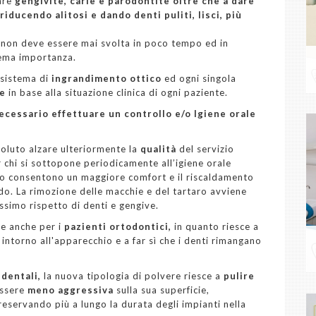
are
gengivite, carie e parodontite oltre che a dare
ducendo alitosi e dando denti puliti, lisci, più
e non deve essere mai svolta in poco tempo ed in
rema importanza.
 sistema di
ingrandimento ottico
ed ogni singola
ne
in base alla situazione clinica di ogni paziente.
ecessario effettuare un controllo e/o Igiene orale
oluto alzare ulteriormente la
qualità
del servizio
 chi si sottopone periodicamente all’igiene orale
olo consentono un maggiore comfort e il riscaldamento
eddo. La rimozione delle macchie e del tartaro avviene
ssimo rispetto di denti e gengive.
e anche per i
pazienti ortodontici,
in quanto riesce a
intorno all'apparecchio e a far sì che i denti rimangano
 dentali,
la nuova tipologia di polvere riesce a
pulire
ssere
meno aggressiva
sulla sua superficie,
eservando più a lungo la durata degli impianti nella